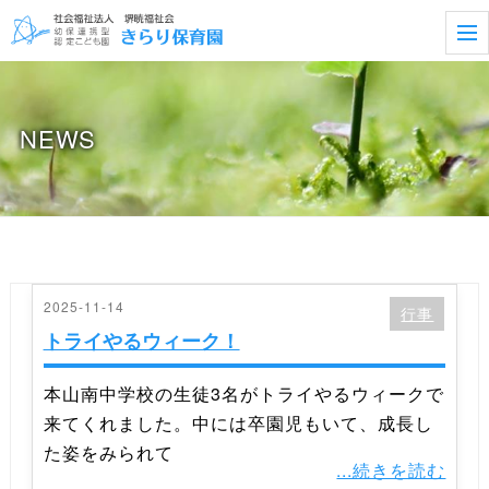
t
o
g
g
l
e
NEWS
n
a
v
i
g
a
t
i
o
n
2025-11-14
行事
トライやるウィーク！
本山南中学校の生徒3名がトライやるウィークで
来てくれました。中には卒園児もいて、成長し
た姿をみられて
...続きを読む