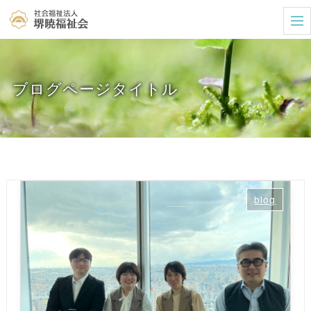
t
o
g
g
l
e
ブログページタイトル
n
a
v
i
g
a
t
i
o
n
blog