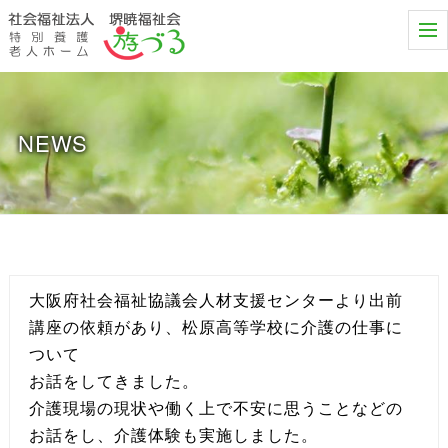
t
o
g
g
l
e
n
NEWS
a
v
i
g
a
t
i
o
n
大阪府社会福祉協議会人材支援センターより出前
講座の依頼があり、松原高等学校に介護の仕事に
ついて
お話をしてきました。
介護現場の現状や働く上で不安に思うことなどの
お話をし、介護体験も実施しました。