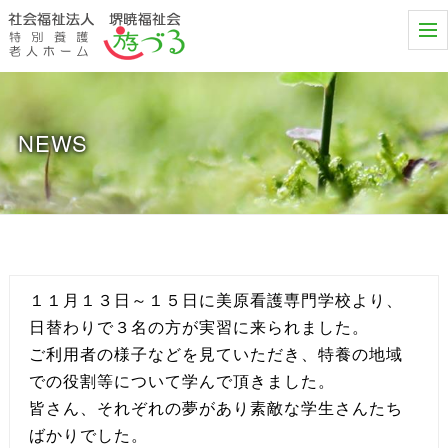
t
o
g
g
l
e
n
NEWS
a
v
i
g
a
t
i
o
n
１１月１３日～１５日に美原看護専門学校より、
日替わりで３名の方が実習に来られました。
ご利用者の様子などを見ていただき、特養の地域
での役割等について学んで頂きました。
皆さん、それぞれの夢があり素敵な学生さんたち
ばかりでした。