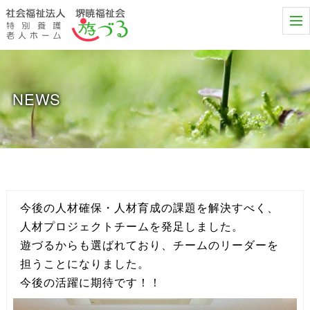
t
o
g
g
l
e
n
NEWS
a
v
i
g
a
t
i
o
n
今後の人材確保・人材育成の課題を解決すべく、
人材プロジェクトチームを発足しました。
遊づるからも選ばれており、チームのリーダーを
担うことになりました。
今後の活躍に期待です！！