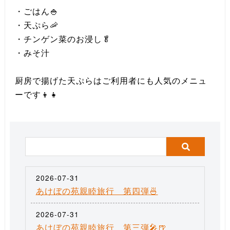
・ごはん🍚
・天ぷら🦐
・チンゲン菜のお浸し🥬
・みそ汁
厨房で揚げた天ぷらはご利用者にも人気のメニュ
ーです👦👧
2026-07-31
あけぼの苑親睦旅行 第四弾🍜
2026-07-31
あけぼの苑親睦旅行 第三弾🎤🍺