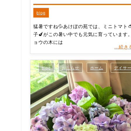
blog
猛暑ですね💦あけぼの苑では、ミニトマト
子🍆がこの暑い中でも元気に育っています
ョウの木には
...続
blog
おしらせ
ホーム
デイサ