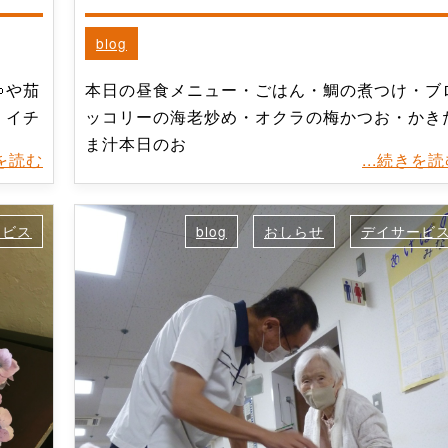
blog
や茄
本日の昼食メニュー・ごはん・鯛の煮つけ・ブ
。イチ
ッコリーの海老炒め・オクラの梅かつお・かき
ま汁本日のお
きを読む
...続きを
ービス
blog
おしらせ
デイサービ