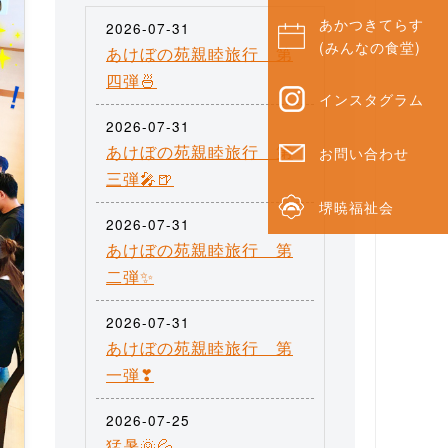
あかつきてらす
2026-07-31
(みんなの食堂)
あけぼの苑親睦旅行 第
四弾🍜
インスタグラム
2026-07-31
あけぼの苑親睦旅行 第
お問い合わせ
三弾🎤🍺
堺暁福祉会
2026-07-31
あけぼの苑親睦旅行 第
二弾✨
2026-07-31
あけぼの苑親睦旅行 第
一弾❣
2026-07-25
猛暑🌞💦