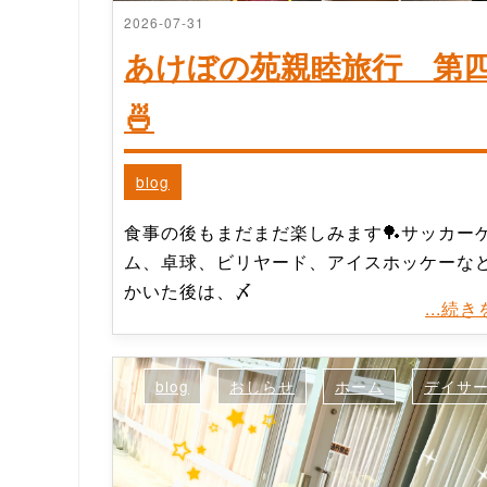
2026-07-31
あけぼの苑親睦旅行 第
🍜
blog
食事の後もまだまだ楽しみます🏓サッカー
ム、卓球、ビリヤード、アイスホッケーな
かいた後は、〆
...続
blog
おしらせ
ホーム
デイサ