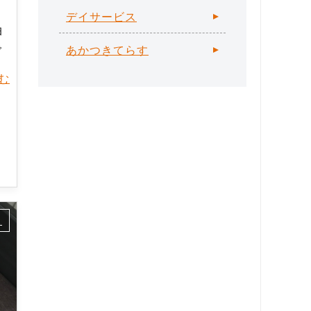
デイサービス
泊
で
あかつきてらす
読む
ス