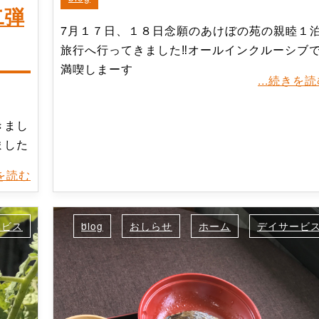
二弾
7月１７日、１８日念願のあけぼの苑の親睦１
旅行へ行ってきました‼オールインクルーシブ
満喫しまーす
...続きを
きまし
ました
きを読む
ービス
blog
おしらせ
ホーム
デイサービ