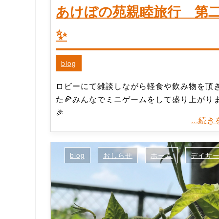
あけぼの苑親睦旅行 第
✨
blog
ロビーにて雑談しながら軽食や飲み物を頂
た🍕みんなでミニゲームをして盛り上がり
🎉
...続
blog
おしらせ
ホーム
デイサ