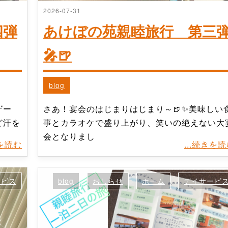
2026-07-31
四弾
あけぼの苑親睦旅行 第三
🎤🍺
blog
ゲー
さあ！宴会のはじまりはじまり～🍺✨美味しい
ど汗を
事とカラオケで盛り上がり、笑いの絶えない大
会となりまし
きを読む
...続きを
ービス
blog
おしらせ
ホーム
デイサービ