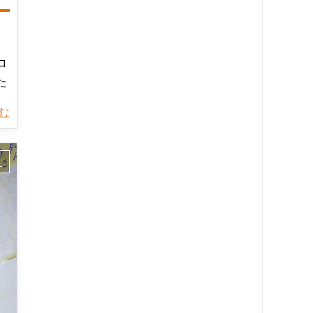
ロ
た
読む
ス