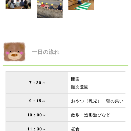
一日の流れ
開園
7：30～
順次登園
おやつ（乳児） 朝の集い（
9：15～
散歩・造形遊びなど
10：00～
昼食
11：30～