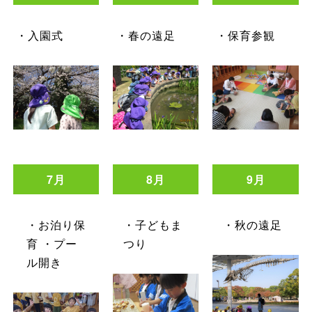
・入園式
・春の遠足
・保育参観
7月
8月
9月
・お泊り保
・子どもま
・秋の遠足
育 ・プー
つり
ル開き