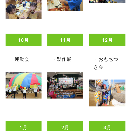
10月
11月
12月
・運動会
・製作展
・おもちつ
き会
1月
2月
3月