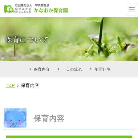
t
o
g
g
l
e
保育について
n
a
v
i
g
a
t
保育内容
一日の流れ
年間行事
i
o
n
TOP
>
保育内容
保育内容