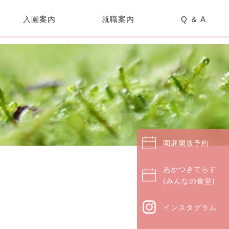
入園案内
就職案内
Q ＆ A
園庭開放予約
あかつきてらす
(みんなの食堂)
インスタグラム