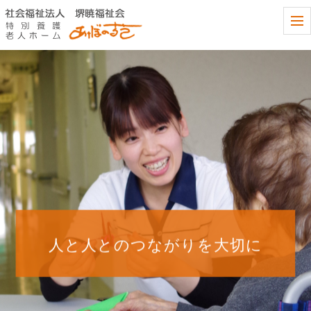
t
o
g
g
l
e
n
a
v
i
g
a
t
i
o
n
人と人とのつながりを大切に