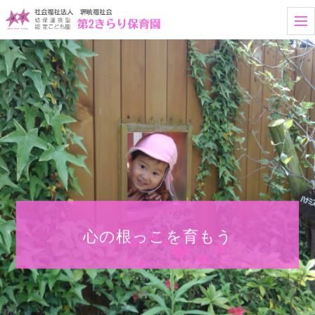
t
o
g
g
l
e
n
a
v
i
g
a
t
i
o
n
心の根っこを育もう