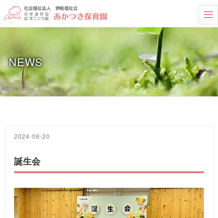
t
o
g
g
l
e
NEWS
n
a
v
i
g
a
t
i
o
n
2024-06-20
誕生会