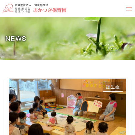
t
o
g
g
l
e
NEWS
n
a
v
i
g
a
t
i
o
n
誕生会