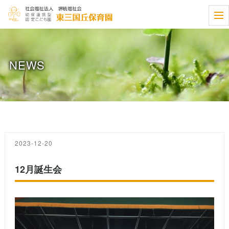
t
o
g
g
l
e
NEWS
n
a
v
i
g
a
t
i
o
n
2023-12-20
12月誕生会