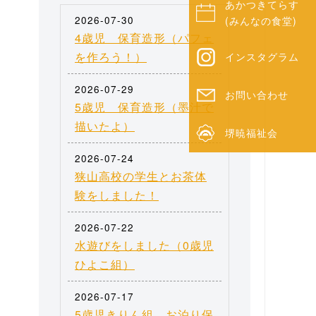
あかつきてらす
2026-07-30
(みんなの食堂)
4歳児 保育造形（パフェ
を作ろう！）
インスタグラム
2026-07-29
お問い合わせ
5歳児 保育造形（墨汁で
描いたよ）
堺暁福祉会
2026-07-24
狭山高校の学生とお茶体
験をしました！
2026-07-22
水遊びをしました（0歳児
ひよこ組）
2026-07-17
5歳児きりん組 お泊り保