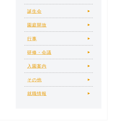
誕生会
園庭開放
行事
研修・会議
入園案内
その他
就職情報