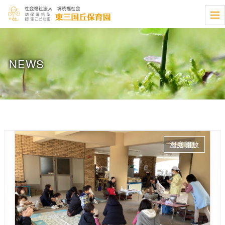
t
o
g
g
l
e
NEWS
n
a
v
i
g
a
t
i
o
n
園庭開放