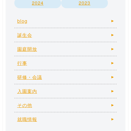
2024
2023
blog
誕生会
園庭開放
行事
研修・会議
入園案内
その他
就職情報