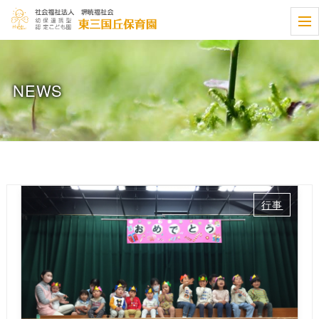
t
o
g
g
l
e
NEWS
n
a
v
i
g
a
t
i
o
n
行事