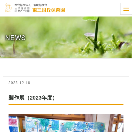
t
o
g
g
l
e
NEWS
n
a
v
i
g
a
t
i
o
n
2023-12-18
製作展（2023年度）