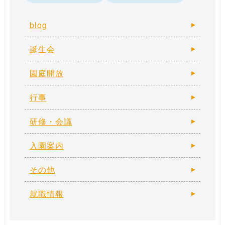
blog
誕生会
園庭開放
行事
研修・会議
入園案内
その他
就職情報