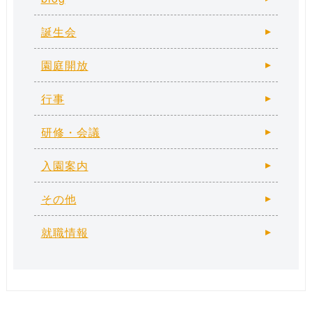
誕生会
園庭開放
行事
研修・会議
入園案内
その他
就職情報