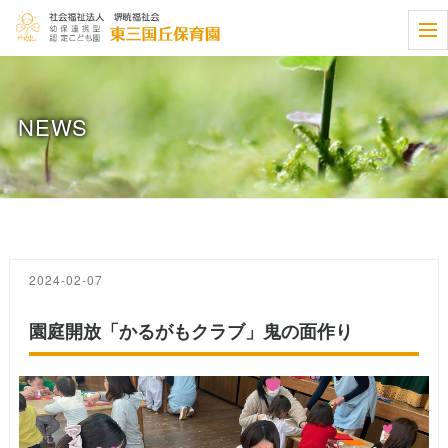
t
o
g
g
l
e
NEWS
n
a
v
i
g
a
t
i
o
n
2024-02-07
園庭開放「かるがもクラブ」鬼の面作り