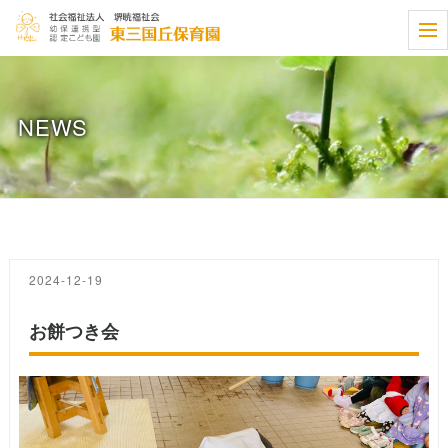
t
o
g
g
l
e
NEWS
n
a
v
i
g
a
t
i
o
n
2024-12-19
お餅つき会