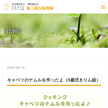
t
o
g
g
l
e
NEWS
n
a
v
i
g
a
t
i
o
n
2026-04-10
キャベツのナムルを作ったよ（5歳児きりん組）