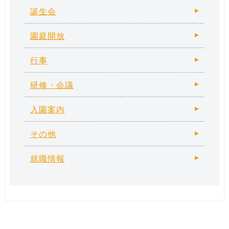
誕生会
園庭開放
行事
研修・会議
入園案内
その他
就職情報