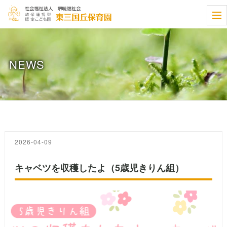
t
o
g
g
l
e
NEWS
n
a
v
i
g
a
t
i
o
n
2026-04-09
キャベツを収穫したよ（5歳児きりん組）