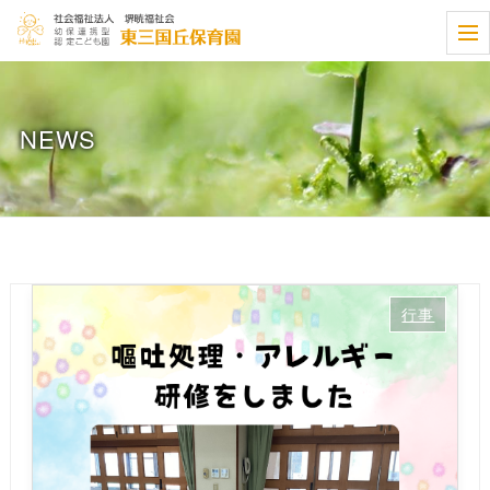
t
o
g
g
l
e
NEWS
n
a
v
i
g
a
t
i
o
n
行事