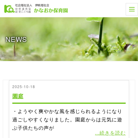
t
o
g
g
l
e
NEWS
n
a
v
i
g
a
t
i
o
n
2025-10-18
園庭
・ようやく爽やかな風を感じられるようになり
過ごしやすくなりました。園庭からは元気に遊
ぶ子供たちの声が
...続きを読む