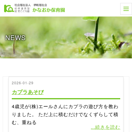
t
o
g
g
l
e
NEWS
n
a
v
i
g
a
t
i
o
n
2026-01-29
カプラあそび
4歳児が(株)エールさんにカプラの遊び方を教わ
りました。 ただ上に積むだけでなくずらして積
む、重ねる
...続きを読む