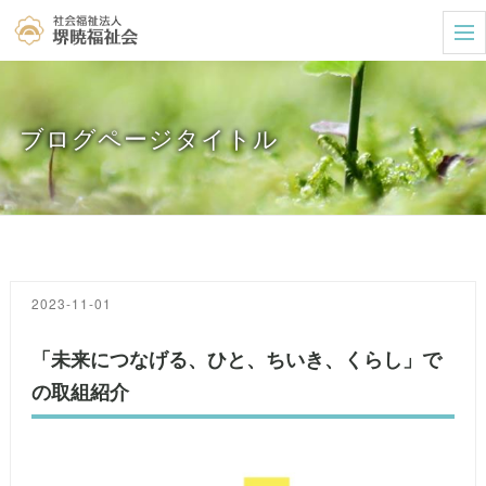
t
o
g
g
l
e
ブログページタイトル
n
a
v
i
g
a
t
i
o
n
2023-11-01
「未来につなげる、ひと、ちいき、くらし」で
の取組紹介