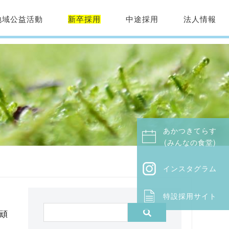
地域公益活動
新卒採用
中途採用
法人情報
あかつきてらす
(みんなの食堂)
インスタグラム
特設採用サイト
頑