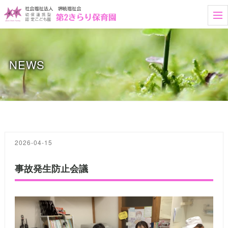
t
o
g
g
l
e
NEWS
n
a
v
i
g
a
t
i
o
n
2026-04-15
事故発生防止会議