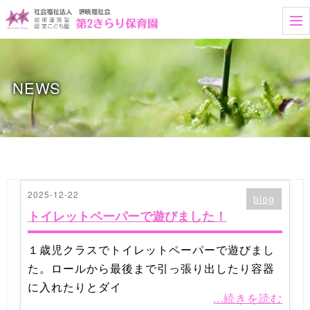
t
o
g
g
l
e
NEWS
n
a
v
i
g
a
t
i
o
n
2025-12-22
blog
トイレットペーパーで遊びました！
１歳児クラスでトイレットペーパーで遊びまし
た。ロールから最後まで引っ張り出したり容器
に入れたりとダイ
...続きを読む