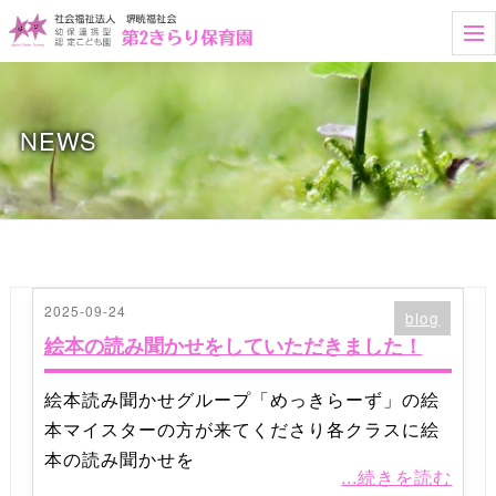
t
o
g
g
l
e
NEWS
n
a
v
i
g
a
t
i
o
n
2025-09-24
blog
絵本の読み聞かせをしていただきました！
絵本読み聞かせグループ「めっきらーず」の絵
本マイスターの方が来てくださり各クラスに絵
本の読み聞かせを
...続きを読む