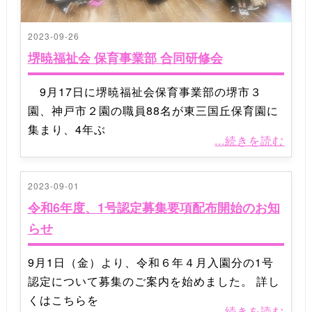
2023-09-26
堺暁福祉会 保育事業部 合同研修会
9月17日に堺暁福祉会保育事業部の堺市３
園、神戸市２園の職員88名が東三国丘保育園に
集まり、4年ぶ
...続きを読む
2023-09-01
令和6年度、1号認定募集要項配布開始のお知
らせ
9月1日（金）より、令和６年４月入園分の1号
認定について募集のご案内を始めました。 詳し
くはこちらを
...続きを読む