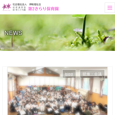
t
o
g
g
l
e
NEWS
n
a
v
i
g
a
t
i
o
n
blog
研修・会議