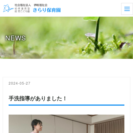
t
o
g
g
l
e
NEWS
n
a
v
i
g
a
t
i
o
n
2024-05-27
手洗指導がありました！