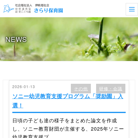
t
o
g
g
l
e
NEWS
n
a
v
i
g
a
t
i
o
n
2026-01-13
その他
研修・会議
ソニー幼児教育支援プログラム「奨励園」入
選！
日頃の子ども達の様子をまとめた論文を作成
し、ソニー教育財団が主催する、2025年ソニー
幼児教育支援プ