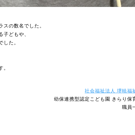
ラスの数名でした。
る子どもや、
でした。
す。
社会福祉法人 堺暁福
幼保連携型認定こども園 きらり保
職員