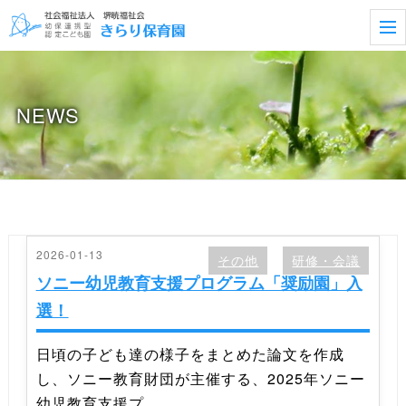
t
o
g
g
l
e
NEWS
n
a
v
i
g
a
t
i
o
n
2026-01-13
その他
研修・会議
ソニー幼児教育支援プログラム「奨励園」入
選！
日頃の子ども達の様子をまとめた論文を作成
し、ソニー教育財団が主催する、2025年ソニー
幼児教育支援プ