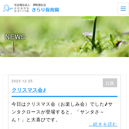
t
o
g
g
l
e
NEWS
n
a
v
i
g
a
t
i
o
n
2023-12-25
行事
クリスマス会♪
今日はクリスマス会（お楽しみ会）でした♪サ
ンタクロースが登場すると、「サンタさ～
ん！」と大喜びです。
...続きを読む