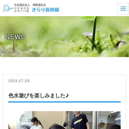
t
o
g
g
l
e
NEWS
n
a
v
i
g
a
t
i
o
n
2024-07-29
色水遊びを楽しみました♪