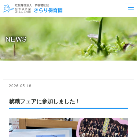
t
o
g
g
l
e
NEWS
n
a
v
i
g
a
t
i
o
n
2026-05-18
就職フェアに参加しました！