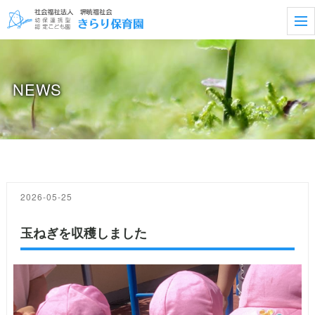
t
o
g
g
l
e
NEWS
n
a
v
i
g
a
t
i
o
n
2026-05-25
玉ねぎを収穫しました